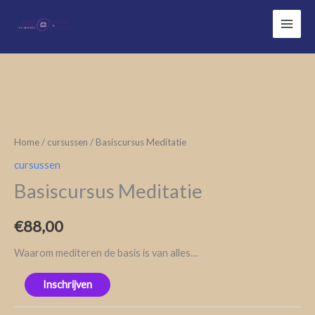
Ga
naar
de
inhoud
Basiscursus
Meditatie
aantal
Home
/
cursussen
/ Basiscursus Meditatie
cursussen
Basiscursus Meditatie
€
88,00
Waarom mediteren de basis is van alles…
Inschrijven