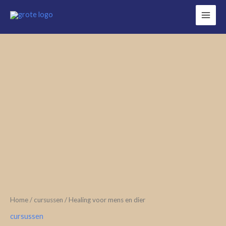
Ga
naar
de
inhoud
Healing
voor
mens
en
dier
aantal
Home
/
cursussen
/ Healing voor mens en dier
cursussen