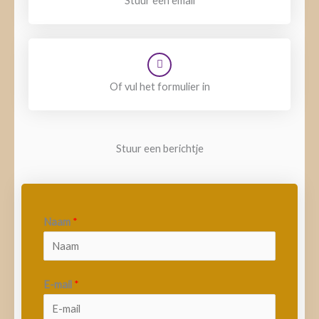
Stuur een email
Of vul het formulier in
Stuur een berichtje
Naam
*
E-mail
*