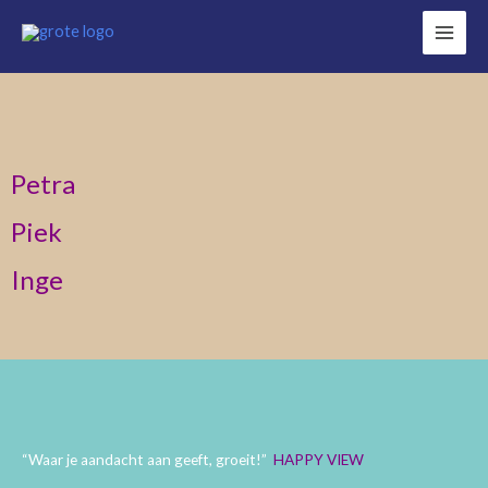
Ga
naar
de
inhoud
Petra
Piek
Inge
“Waar je aandacht aan geeft, groeit!”
HAPPY VIEW