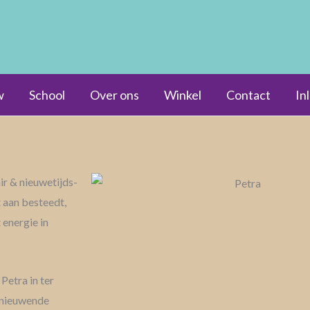
w
School
Over ons
Winkel
Contact
In
air & nieuwetijds-
t aan besteedt,
t energie in
Petra in ter
rnieuwende