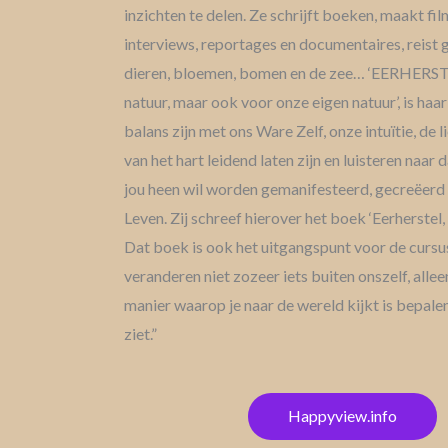
inzichten te delen. Ze schrijft boeken, maakt fil
interviews, reportages en documentaires, reist g
dieren, bloemen, bomen en de zee… ‘EERHERST
natuur, maar ook voor onze eigen natuur’, is haar
balans zijn met ons Ware Zelf, onze intuïtie, de 
van het hart leidend laten zijn en luisteren naar 
jou heen wil worden gemanifesteerd, gecreëerd e
Leven. Zij schreef hierover het boek ‘Eerherstel,
Dat boek is ook het uitgangspunt voor de curs
veranderen niet zozeer iets buiten onszelf, allee
manier waarop je naar de wereld kijkt is bepale
ziet.”
Happyview.info