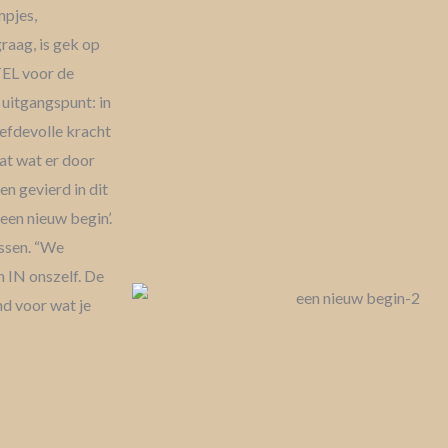
mpjes,
raag, is gek op
EL voor de
 uitgangspunt: in
liefdevolle kracht
dat wat er door
n gevierd in dit
 een nieuw begin’.
ussen. “We
n IN onszelf. De
nd voor wat je