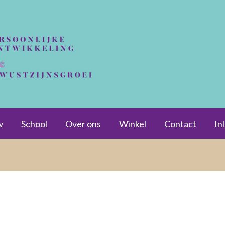
w
School
Over ons
Winkel
Contact
In