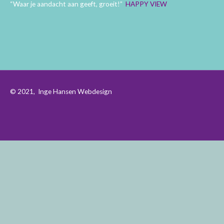
“Waar je aandacht aan geeft, groeit!”
HAPPY VIEW
© 2021,
Inge Hansen Webdesign