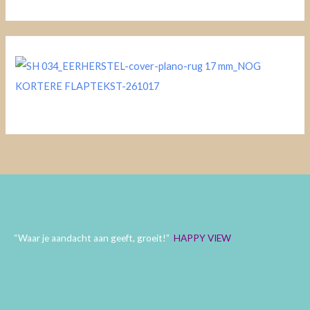
a
r
:
“Waar je aandacht aan geeft, groeit!”
HAPPY VIEW