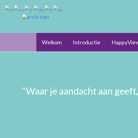
Ga
naar
de
inhoud
Welkom
Introductie
HappyVie
“Waar je aandacht aan geeft,