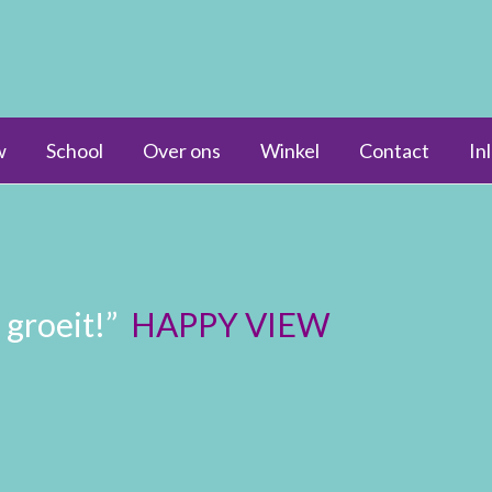
w
School
Over ons
Winkel
Contact
In
 groeit!”
HAPPY VIEW